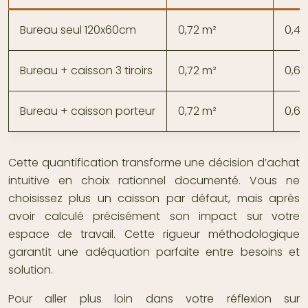
Bureau seul 120x60cm
0,72 m²
0,4
Bureau + caisson 3 tiroirs
0,72 m²
0,65
Bureau + caisson porteur
0,72 m²
0,68
Cette quantification transforme une décision d’achat
intuitive en choix rationnel documenté. Vous ne
choisissez plus un caisson par défaut, mais après
avoir calculé précisément son impact sur votre
espace de travail. Cette rigueur méthodologique
garantit une adéquation parfaite entre besoins et
solution.
Pour aller plus loin dans votre réflexion sur